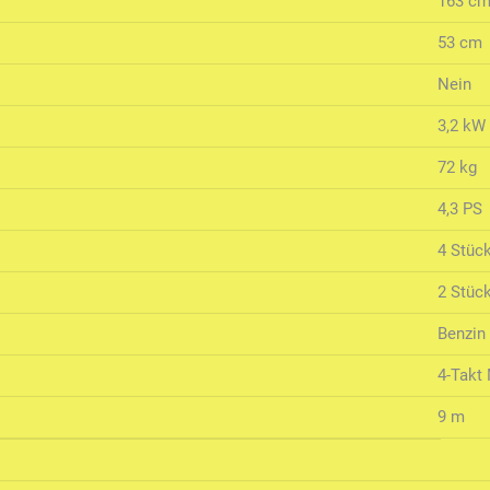
163 cm
53 cm
Nein
3,2 kW
72 kg
4,3 PS
4 Stüc
2 Stüc
Benzin
4-Takt
9 m