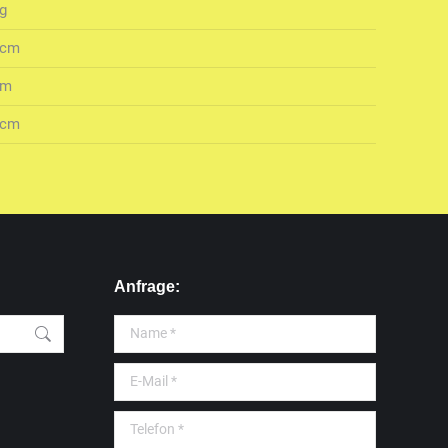
kg
 cm
cm
 cm
Anfrage:
Name *
E-Mail *
Telefon *