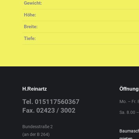
Gewicht:
Höhe:
Breite:
Tiefe:
H.Reinartz
Öffnung
Tel. 015117560367
Mo. – Fr. 
Fax. 02423 / 3002
Sa. 8.00 –
Bundesstraße 2
Baumaschi
(an der B 264)
mieten