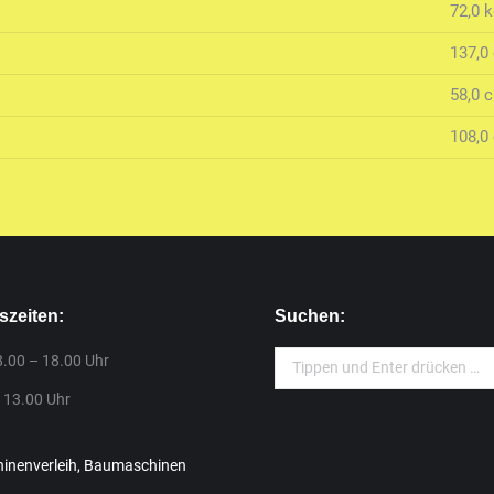
72,0 
137,0
58,0 
108,0
szeiten:
Suchen:
Search:
8.00 – 18.00 Uhr
 13.00 Uhr
nenverleih, Baumaschinen