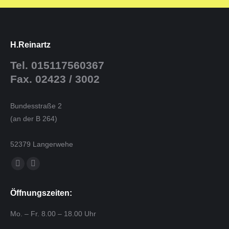
H.Reinartz
Tel. 015117560367
Fax. 02423 / 3002
Bundesstraße 2
(an der B 264)
52379 Langerwehe
Finden Sie uns auf:
E-
Website
Mail
page
Öffnungszeiten:
page
opens
opens
in
Mo. – Fr. 8.00 – 18.00 Uhr
in
new