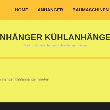
HOME
ANHÄNGER
BAUMASCHINEN
NHÄNGER KÜHLANHÄNGE
Sie befinden sich hier:
Start
Kofferanhänger Kühlanhänger mieten
anhänger Kühlanhänger mieten