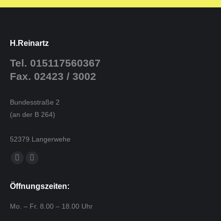
H.Reinartz
Tel. 015117560367
Fax. 02423 / 3002
Bundesstraße 2
(an der B 264)
52379 Langerwehe
Finden Sie uns auf:
E-
Website
Mail
page
Öffnungszeiten:
page
opens
opens
in
Mo. – Fr. 8.00 – 18.00 Uhr
in
new