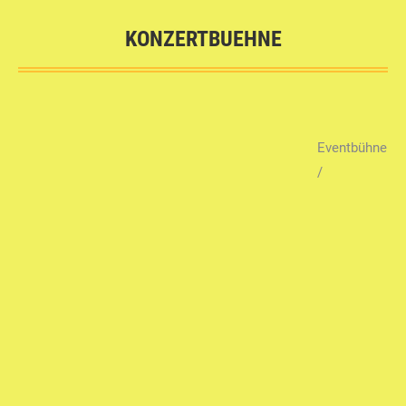
KONZERTBUEHNE
Sie befinden sich hier:
Eventbühne
/