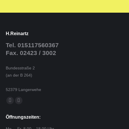
H.Reinartz
Tel. 015117560367
Fax. 02423 / 3002
Bundesstraße 2
(an der B 264)
52379 Langerwehe
Finden Sie uns auf:
E-
Website
Mail
page
Öffnungszeiten:
page
opens
opens
in
Mo. – Fr. 8.00 – 18.00 Uhr