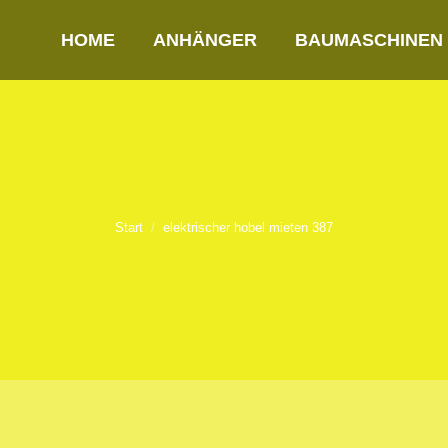
HOME
ANHÄNGER
BAUMASCHINEN
Start
elektrischer hobel mieten 387
Sie befinden sich hier: