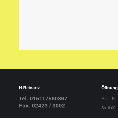
H.Reinartz
Öffnung
Tel. 015117560367
Mo. – Fr.
Fax. 02423 / 3002
Sa. 8.00 