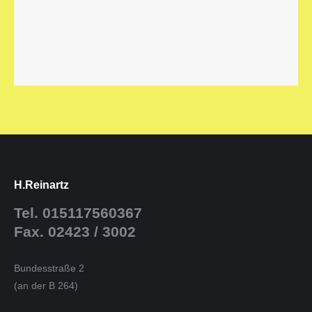
H.Reinartz
Tel. 015117560367
Fax. 02423 / 3002
Bundesstraße 2
(an der B 264)